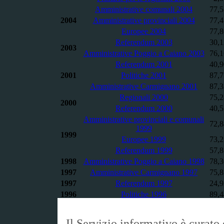
Amministrative comunali 2004
77,
2004
Amministrative provinciali 2004
77,
Europee 2004
77,
Referendum 2003
30,
2003
Amministrative Poggio a Caiano 2003
76,
Referendum 2001
40,
2001
Politiche 2001
87,
Amministrative Carmignano 2001
87,
Regionali 2000
75,
2000
Referendum 2000
40,
Amministrative provinciali e comunali
72,
1999
1999
Europee 1999
73,
Referendum 1999
57,
1998
Amministrative Poggio a Caiano 1998
78,
1997
Amministrative Carmignano 1997
75,
1997
Referendum 1997
24,
1996
Politiche 1996
89,
Il Servizio informativo è curato