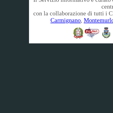
cent
con la collaborazione di tutti i
Carmignano
,
Montemurl