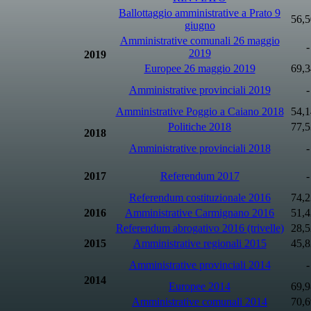
Ballottaggio amministrative a Prato 9
56,
giugno
Amministrative comunali 26 maggio
-
2019
2019
Europee 26 maggio 2019
69,
Amministrative provinciali 2019
-
Amministrative Poggio a Caiano 2018
54,
Politiche 2018
77,
2018
Amministrative provinciali 2018
-
2017
Referendum 2017
-
Referendum costituzionale 2016
74,
2016
Amministrative Carmignano 2016
51,
Referendum abrogativo 2016
(trivelle)
28,
2015
Amministrative regionali 2015
45,
Amministrative provinciali 2014
-
2014
Europee 2014
69,
Amministrative comunali 2014
70,