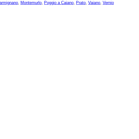
armignano
,
Montemurlo
,
Poggio a Caiano
,
Prato
,
Vaiano
,
Vernio