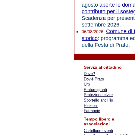
agosto
aperte le doma
contributo per il sosteg
Scadenza per presenta
settembre 2026.
Comune di 
06/08/2026
storico
: programma ed
della Festa di Prato.
Servizi al cittadino
Dove?
Dov'è Prato
Urp
Pratomigranti
Protezione civile
Sportello ancH'io
Elezioni
Farmacie
Tempo libero e
associazioni
Cartellone eventi