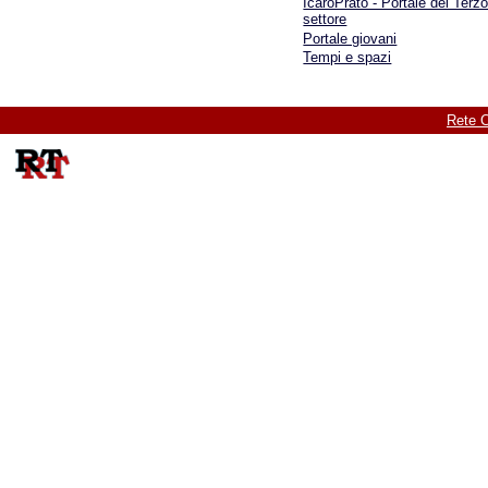
IcaroPrato - Portale del Terz
settore
Portale giovani
Tempi e spazi
Rete C