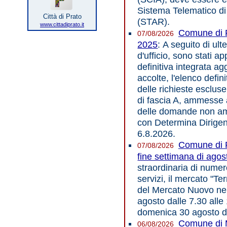
Sistema Telematico di
Città di Prato
(STAR).
www.cittadiprato.it
Comune di 
07/08/2026
2025
: A seguito di ult
d'ufficio, sono stati a
definitiva integrata a
accolte, l'elenco defin
delle richieste escluse
di fascia A, ammesse a
delle domande non am
con Determina Dirigen
6.8.2026.
Comune di 
07/08/2026
fine settimana di agos
straordinaria di numer
servizi, il mercato "Te
del Mercato Nuovo nei
agosto dalle 7.30 alle
domenica 30 agosto da
Comune di 
06/08/2026