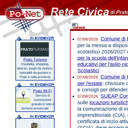
Comune di 
07/08/2026
per la messa a dispos
scolastico 2026/2027 
per la scuola dell'infa
Prato Turismo
educativi per l'asilo ni
Ospitalità, shopping,
itinerari, luoghi da visitare,
Scolastici
specialità da gustare a
Comune di 
07/08/2026
Prato e nella provincia
per l'estate
: chiusure d
e consigli per difender
Prato Wi-Fi
SUEAP Comu
Servizio di
07/08/2026
connessione
sulle
locazioni turistic
gratuito in tutto il
la comunicazione di ini
territorio provinciale
imprenditoriale (CIA),
certificata di inizio att
(SCIA), deve essere ef